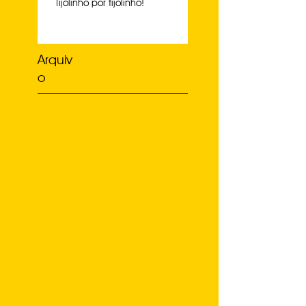
Tijolinho por tijolinho!
Arquiv
o