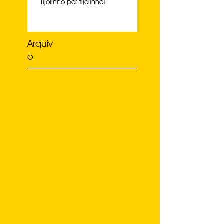
Tijolinho por tijolinho!
Arquiv
o