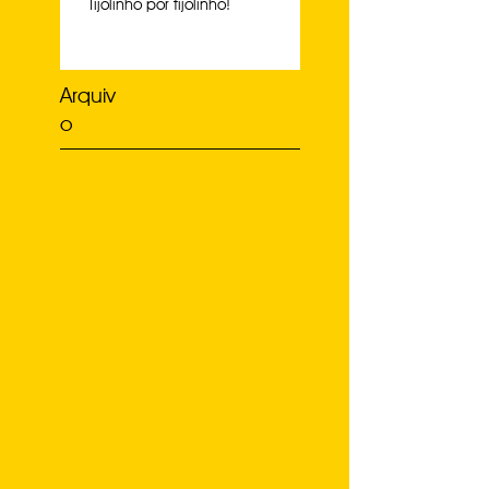
Tijolinho por tijolinho!
Arquiv
o