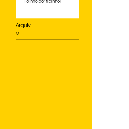
Tijolinho por tijolinho!
Arquiv
o