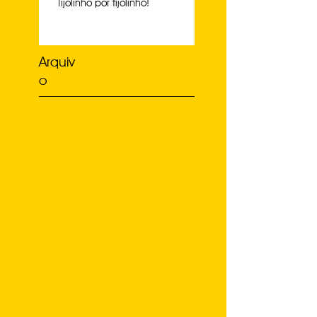
Tijolinho por tijolinho!
Arquiv
o