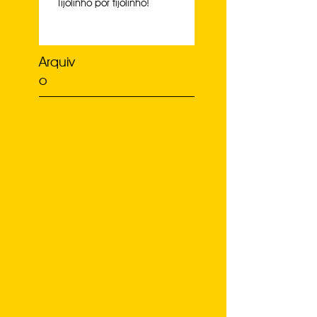
Tijolinho por tijolinho!
Arquiv
o