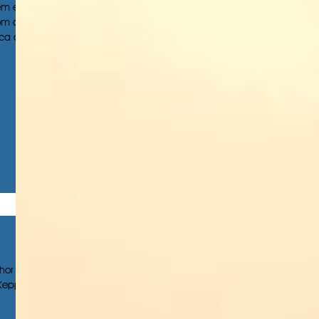
têm em
om os
a o...
hor
 Keppe