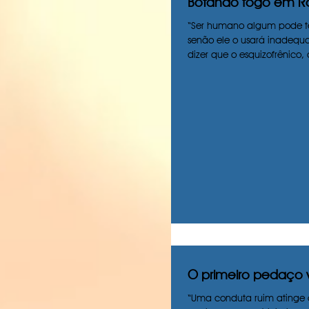
Botando fogo em 
“Ser humano algum pode te
senão ele o usará inadeq
dizer que o esquizofrênico, o
O primeiro pedaço 
“Uma conduta ruim atinge 