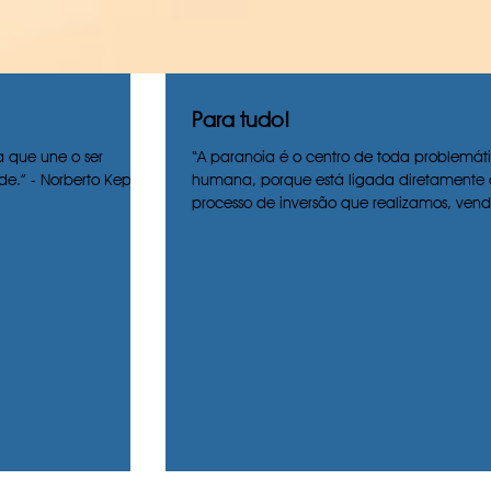
Para tudo!
a que une o ser
“A paranoia é o centro de toda problemát
e.” - Norberto Keppe
humana, porque está ligada diretamente
processo de inversão que realizamos, ven
mal no...