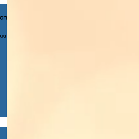
 fama
sua