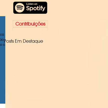
Contribuições
ica
 ao
Posts Em Destaque
do o