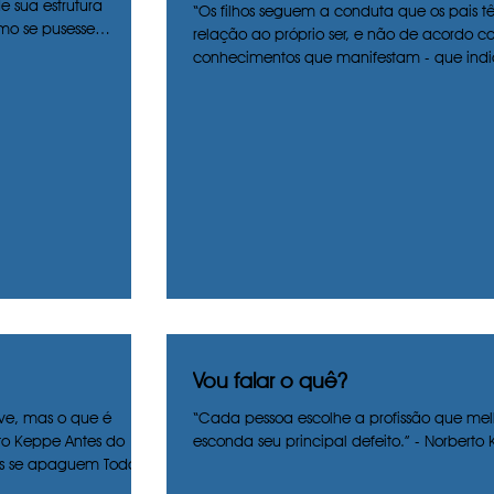
e sua estrutura
“Os filhos seguem a conduta que os pais 
omo se pusesse
relação ao próprio ser, e não de acordo c
conhecimentos que manifestam - que indic
Vou falar o quê?
ve, mas o que é
“Cada pessoa escolhe a profissão que mel
to Keppe Antes do
esconda seu principal defeito.” - Norberto
zes se apaguem Todas