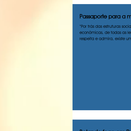
Passaporte para a m
“Por trás das estruturas socia
econômicas, de todas as le
respeita e admira, existe 