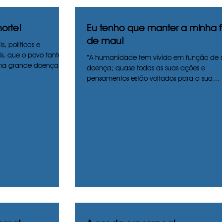
orte!
Eu tenho que manter a minha
de mau!
is, políticas e
is, que o povo tanto
“A humanidade tem vivido em função de 
uma grande doença,...
doença; quase todas as suas ações e
pensamentos estão voltados para a sua
patologia, que...