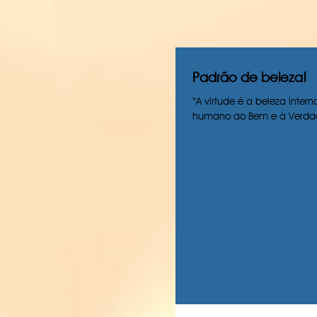
Padrão de beleza!
“A virtude é a beleza intern
humano ao Bem e à Verdad