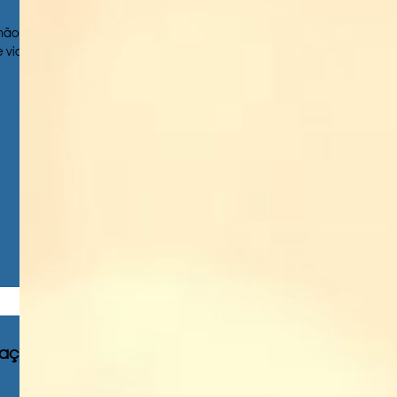
não há
e vida,
faça