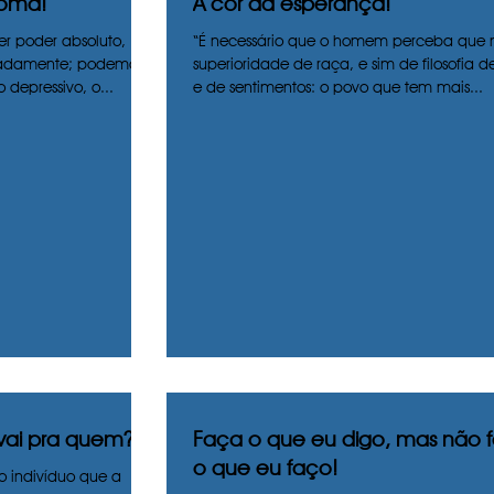
Roma!
A cor da esperança!
r poder absoluto,
“É necessário que o homem perceba que 
uadamente; podemos
superioridade de raça, e sim de filosofia d
 depressivo, o...
e de sentimentos: o povo que tem mais...
vai pra quem?
Faça o que eu digo, mas não 
o que eu faço!
o indivíduo que a