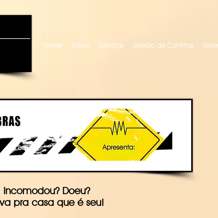
uro locutora
Home
Sobre
Serviços
Gestão de Conflitos
Gale
Incomodou? Doeu?
va pra casa que é seu!