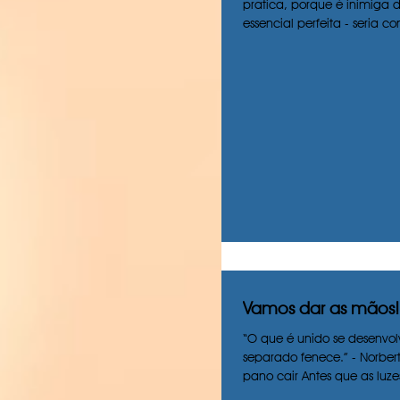
pratica, porque é inimiga d
essencial perfeita - seria c
veneno...
Vamos dar as mãos!
“O que é unido se desenvol
separado fenece.” - Norber
pano cair Antes que as lu
as...