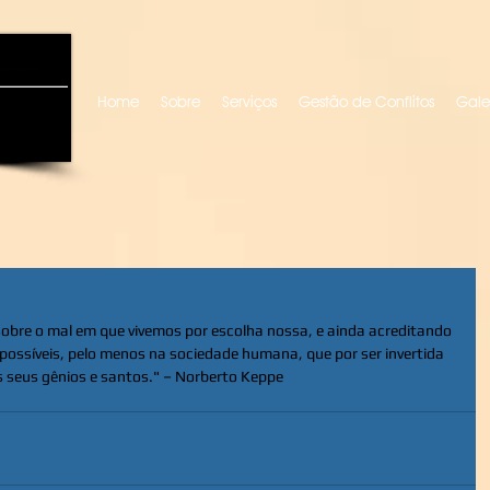
uro locutora
Home
Sobre
Serviços
Gestão de Conflitos
Gale
sobre o mal em que vivemos por escolha nossa, e ainda acreditando 
ossíveis, pelo menos na sociedade humana, que por ser invertida 
s seus gênios e santos." – Norberto Keppe