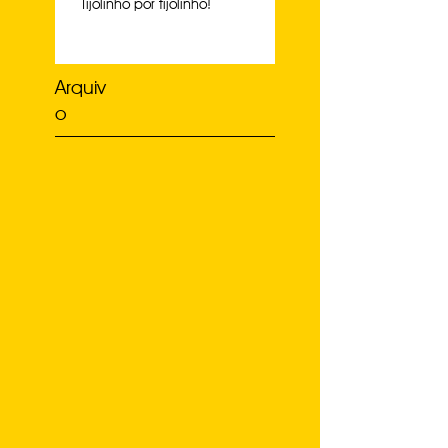
Tijolinho por tijolinho!
Arquiv
o