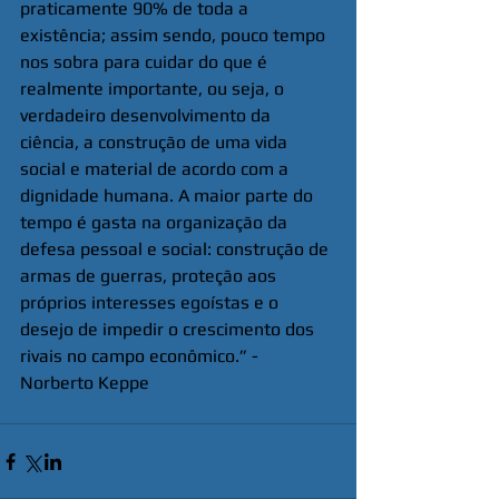
praticamente 90% de toda a 
existência; assim sendo, pouco tempo 
nos sobra para cuidar do que é 
realmente importante, ou seja, o 
verdadeiro desenvolvimento da 
ciência, a construção de uma vida 
social e material de acordo com a 
dignidade humana. A maior parte do 
tempo é gasta na organização da 
defesa pessoal e social: construção de 
armas de guerras, proteção aos 
próprios interesses egoístas e o 
desejo de impedir o crescimento dos 
rivais no campo econômico.” - 
Norberto Keppe