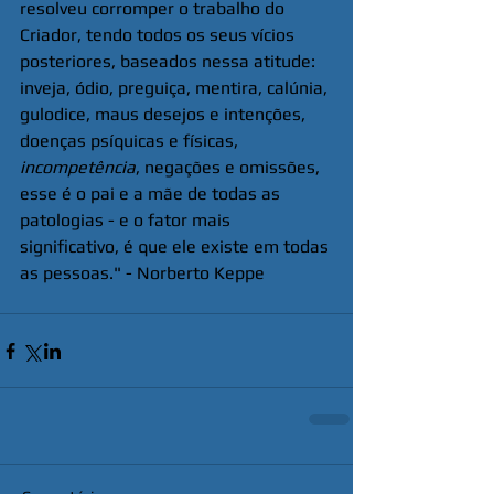
resolveu corromper o trabalho do 
Criador, tendo todos os seus vícios 
posteriores, baseados nessa atitude: 
inveja, ódio, preguiça, mentira, calúnia, 
gulodice, maus desejos e intenções, 
doenças psíquicas e físicas,
incompetência
, negações e omissões, 
esse é o pai e a mãe de todas as 
patologias - e o fator mais 
significativo, é que ele existe em todas 
as pessoas." - Norberto Keppe