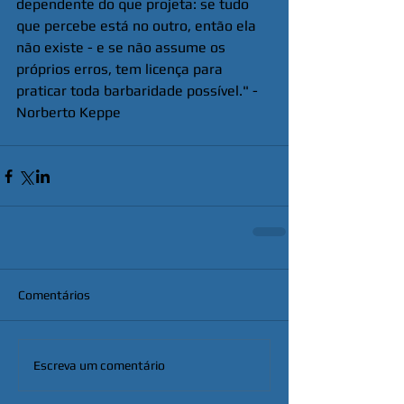
dependente do que projeta: se tudo 
que percebe está no outro, então ela 
não existe - e se não assume os 
próprios erros, tem licença para 
praticar toda barbaridade possível." - 
Norberto Keppe
Comentários
Escreva um comentário