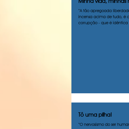
Minha vida, minhas 
“A tão apregoada liberdad
incensa acima de tudo, é o
corrupção - que é idêntica
Tô uma pilha!
“O nervosismo do ser huma