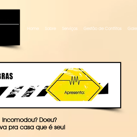
uro locutora
Home
Sobre
Serviços
Gestão de Conflitos
Gale
Incomodou? Doeu?
va pra casa que é seu!