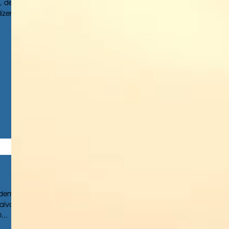
, de
zer...
odem
aiva e
...