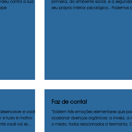
deu contra a sua
primeira, do ambiente social, e a segunda
eppe
seu próprio interior psicológico.. Podemos di
Faz de conta!
desenvolver e você
“Existem três emoções elementares que p
r e tudo é motivo
ocasionar doenças orgânicas: a inveja, a r
nte você vai se...
o medo, todos relacionados à teomania. O