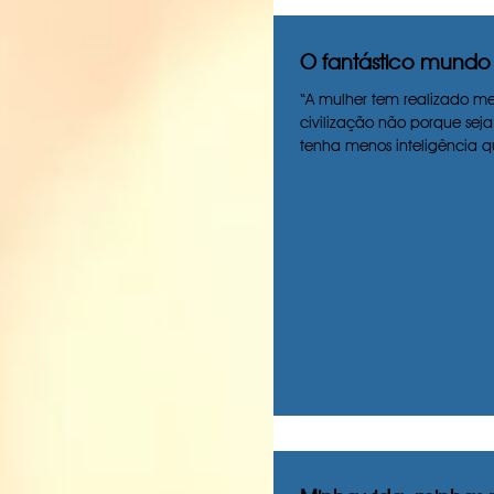
O fantástico mundo 
“A mulher tem realizado m
civilização não porque sej
tenha menos inteligência
porque...