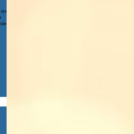
 que já
e
de...