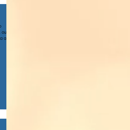
o
, ou
a até...