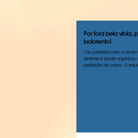
Por fora bela viola,
bolorento!
“Os cuidados com a alma 
apenas a saúde orgânica,
perfeição ao corpo. O equil
aperfeiçoa o...