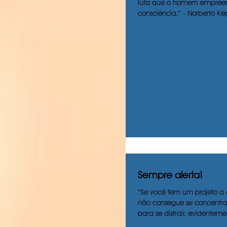
luta que o homem empreen
consciência.” - Norberto K
Sempre alerta!
“Se você tem um projeto a 
não consegue se concentra
para se distrair, evidenteme