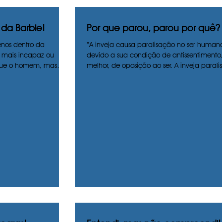
da Barbie!
Por que parou, parou por quê?
enos dentro da
“A inveja causa paralisação no ser human
a mais incapaz ou
devido a sua condição de antissentimento
 que o homem, mas
melhor, de oposição ao ser. A inveja paralis