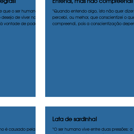
regras!
Entendi, mas não compreendi!
e que o ser humano
“Quando entendo algo, isto não quer dizer
 desejo de viver na
percebi, ou melhor, que conscientizei o qu
 à vontade de poder...
compreendi, pois a conscientização depen
Lata de sardinha!
no é causado pela
“O ser humano vive entre duas pressões: a