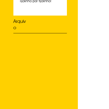
Tijolinho por tijolinho!
Arquiv
o