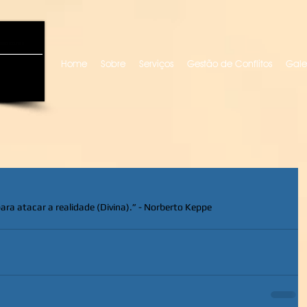
uro locutora
Home
Sobre
Serviços
Gestão de Conflitos
Gale
ara atacar a realidade (Divina).” - Norberto Keppe