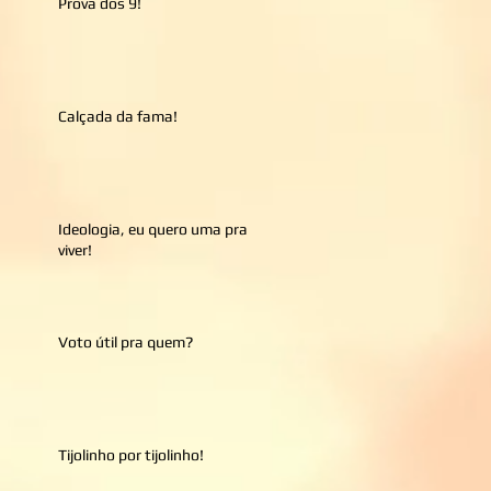
Prova dos 9!
Calçada da fama!
Ideologia, eu quero uma pra
viver!
Voto útil pra quem?
Tijolinho por tijolinho!