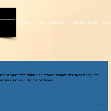
uro locutora
Home
Sobre
Serviços
Gestão de Conflitos
Gale
sência apresenta todos os sintomas neuróticos típicos: angústia, 
ísicas e sociais.” - Norberto Keppe