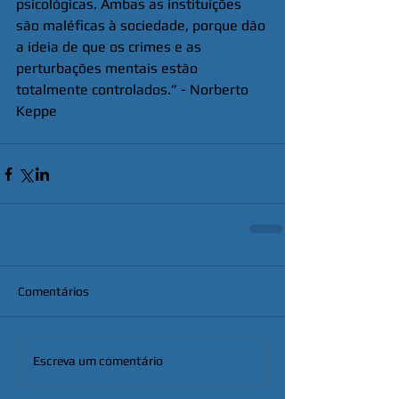
psicológicas. Ambas as instituições 
são maléficas à sociedade, porque dão 
a ideia de que os crimes e as 
perturbações mentais estão 
totalmente controlados.” - Norberto 
Keppe
Comentários
Escreva um comentário