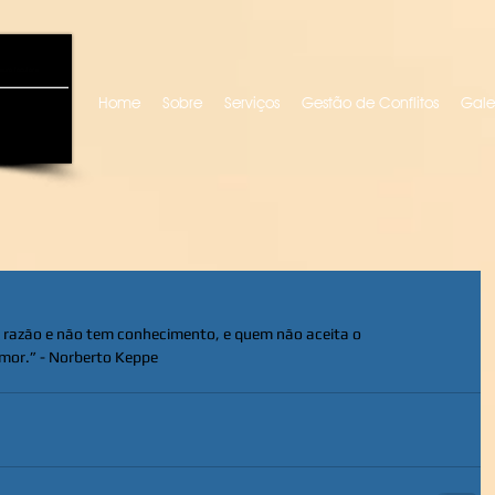
uro locutora
Home
Sobre
Serviços
Gestão de Conflitos
Gale
 razão e não tem conhecimento, e quem não aceita o 
or.” - Norberto Keppe