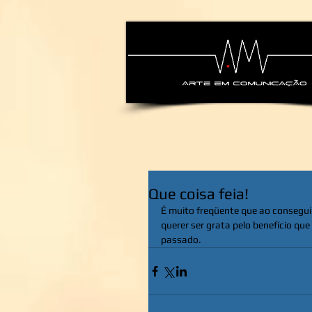
alexsandra-ma
Que coisa feia!
É muito freqüente que ao consegui
querer ser grata pelo benefício qu
passado.