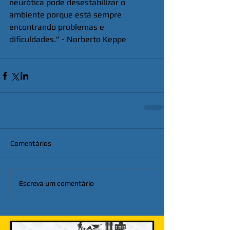
neurótica pode desestabilizar o 
ambiente porque está sempre 
encontrando problemas e 
dificuldades.” - Norberto Keppe
Comentários
Escreva um comentário