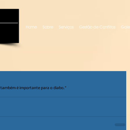
uro locutora
Home
Sobre
Serviços
Gestão de Conflitos
Gale
 também é importante para o diabo.”