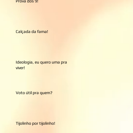
Prova dos 9!
Calçada da fama!
Ideologia, eu quero uma pra
viver!
Voto útil pra quem?
Tijolinho por tijolinho!