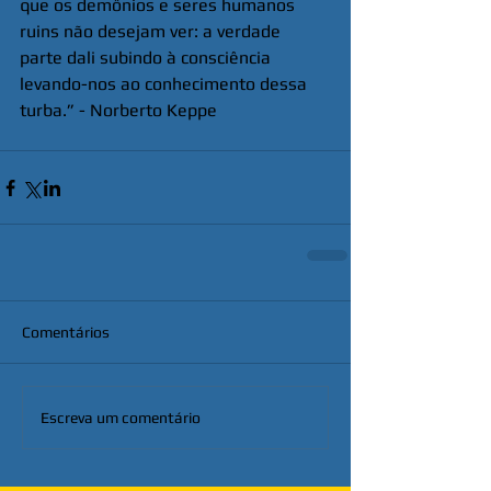
que os demônios e seres humanos 
ruins não desejam ver: a verdade 
parte dali subindo à consciência 
levando-nos ao conhecimento dessa 
turba.” - Norberto Keppe
Comentários
Escreva um comentário