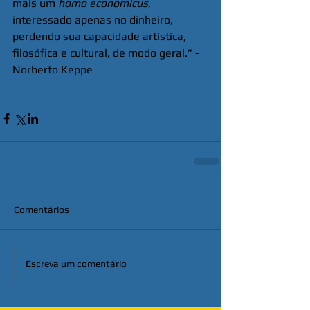
mais um 
homo economicus,
interessado apenas no dinheiro, 
perdendo sua capacidade artística, 
filosófica e cultural, de modo geral.” - 
Norberto Keppe 
Comentários
Escreva um comentário