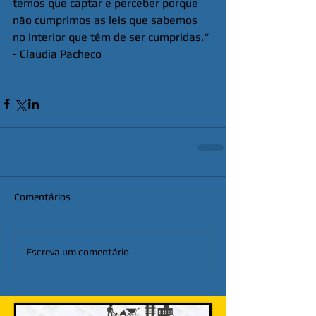
temos que captar e perceber porque 
não cumprimos as leis que sabemos 
no interior que têm de ser cumpridas.“ 
- Claudia Pacheco
Comentários
Escreva um comentário