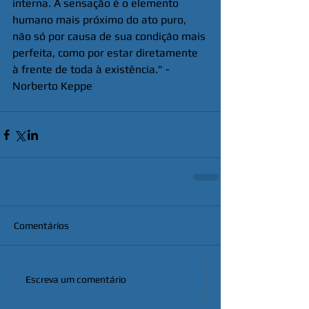
interna. A sensação é o elemento 
humano mais próximo do ato puro, 
não só por causa de sua condição mais 
perfeita, como por estar diretamente 
à frente de toda à existência.” - 
Norberto Keppe
Comentários
Escreva um comentário