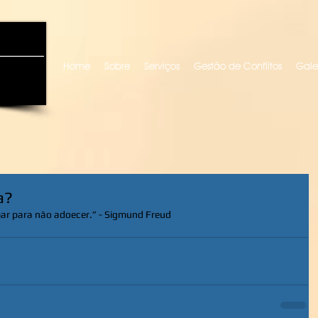
uro locutora
Home
Sobre
Serviços
Gestão de Conflitos
Gale
a?
ar para não adoecer.” - Sigmund Freud