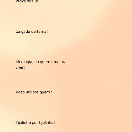
Prova dos 9!
Calçada da fama!
Ideologia, eu quero uma pra
viver!
Voto útil pra quem?
Tijolinho por tijolinho!