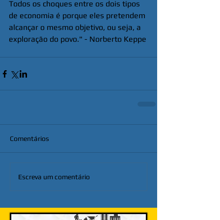
Todos os choques entre os dois tipos 
de economia é porque eles pretendem 
alcançar o mesmo objetivo, ou seja, a 
exploração do povo." - Norberto Keppe
Comentários
Escreva um comentário