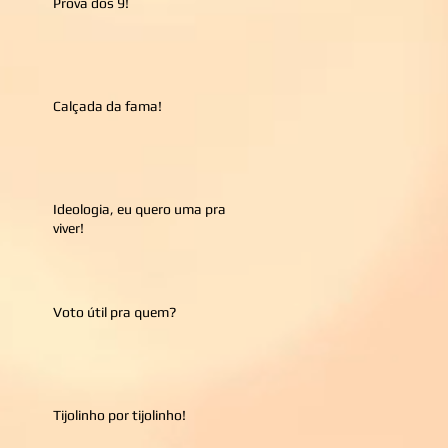
Prova dos 9!
Calçada da fama!
Ideologia, eu quero uma pra
viver!
Voto útil pra quem?
Tijolinho por tijolinho!