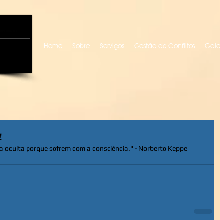
uro locutora
Home
Sobre
Serviços
Gestão de Conflitos
Gale
!
 oculta porque sofrem com a consciência." - Norberto Keppe