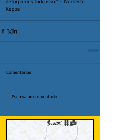
deturpamos tudo isso.” -  Norberto 
Keppe
Comentários
Escreva um comentário