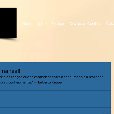
uro locutora
Home
Sobre
Serviços
Gestão de Conflitos
Gale
 na real!
e o de ligação que se estabelece entre o ser humano e a realidade - 
ão ao conhecimento.” - Norberto Keppe