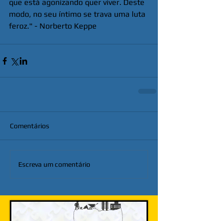
que está agonizando quer viver. Deste 
modo, no seu íntimo se trava uma luta 
feroz." - Norberto Keppe
Comentários
Escreva um comentário