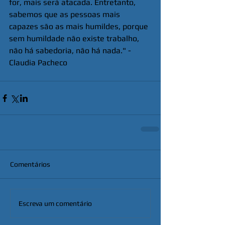
for, mais será atacada. Entretanto, 
sabemos que as pessoas mais 
capazes são as mais humildes, porque 
sem humildade não existe trabalho, 
não há sabedoria, não há nada." - 
Claudia Pacheco
Comentários
Escreva um comentário