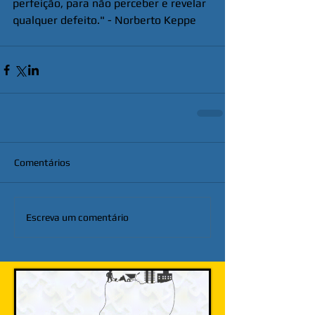
perfeição, para não perceber e revelar 
qualquer defeito." - Norberto Keppe
Comentários
Escreva um comentário