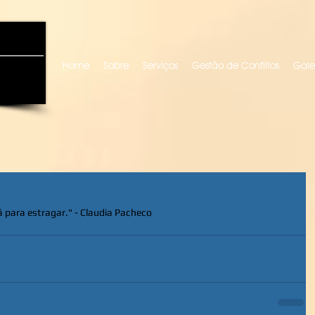
uro locutora
Home
Sobre
Serviços
Gestão de Conflitos
Gale
 para estragar." - Claudia Pacheco