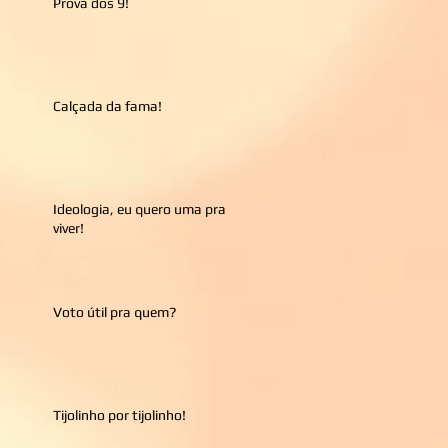
Prova dos 9!
Calçada da fama!
Ideologia, eu quero uma pra
viver!
Voto útil pra quem?
Tijolinho por tijolinho!