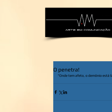
alexsandra-ma
O penetra!
"Onde tem afeto, o demônio está lá