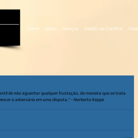
uro locutora
Home
Sobre
Serviços
Gestão de Conflitos
Gale
antil de não aguentar qualquer frustação, de maneira que se trata 
encer o adversário em uma disputa." - Norberto Keppe