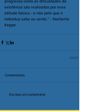
progresso como as dificuldades da 
existência são realizados por essa 
atitude básica - e não pelo que o 
indivíduo sabe ou sente." - Norberto 
Keppe
Comentários
Escreva um comentário