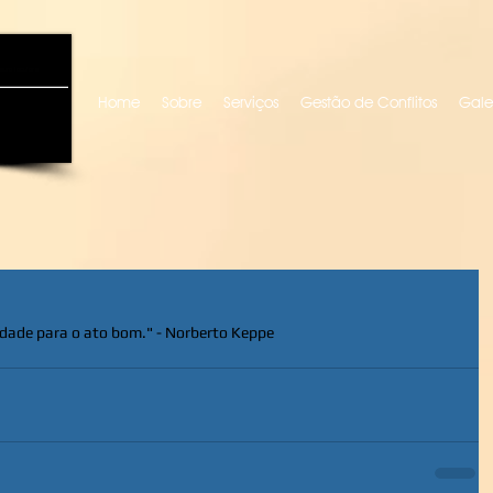
uro locutora
Home
Sobre
Serviços
Gestão de Conflitos
Gale
idade para o ato bom." - Norberto Keppe