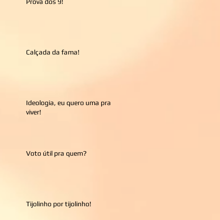
Prova dos 9!
Calçada da fama!
Ideologia, eu quero uma pra
viver!
Voto útil pra quem?
Tijolinho por tijolinho!