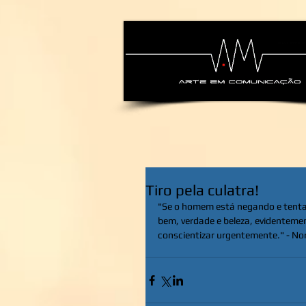
alexsandra-ma
Tiro pela culatra!
"Se o homem está negando e tentan
bem, verdade e beleza, evidenteme
conscientizar urgentemente." - No