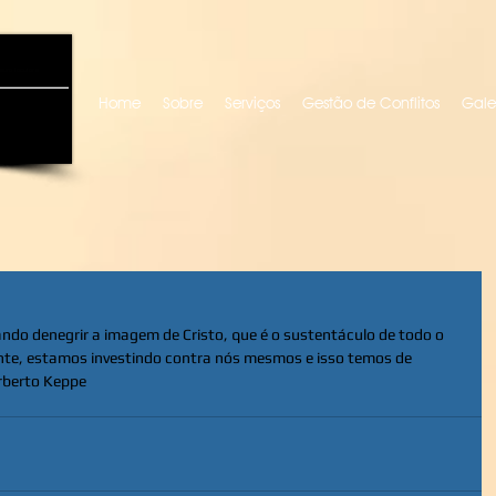
uro locutora
Home
Sobre
Serviços
Gestão de Conflitos
Gale
do denegrir a imagem de Cristo, que é o sustentáculo de todo o 
nte, estamos investindo contra nós mesmos e isso temos de 
rberto Keppe