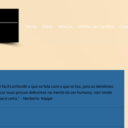
uro locutora
Home
Sobre
Serviços
Gestão de Conflitos
Gale
fácil confundir o que se fala com o que se faz, pois os demônios 
ocar suas prosas delirantes na mente do ser humano, não tendo 
que é certo.” - Norberto  Keppe