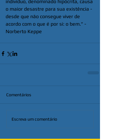
indivíduo, denominado hipócrita, causa 
o maior desastre para sua existência - 
desde que não consegue viver de 
acordo com o que é por si: o bem.” - 
Norberto Keppe
Comentários
Escreva um comentário