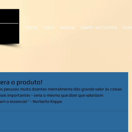
uro locutora
Home
Sobre
Serviços
Gestão de Conflitos
Gale
tera o produto!
ue as pessoas muito doentes mentalmente dão grande valor às coisas 
ais importantes - seria o mesmo que dizer que valorizam  
m o essencial.” - Norberto Keppe