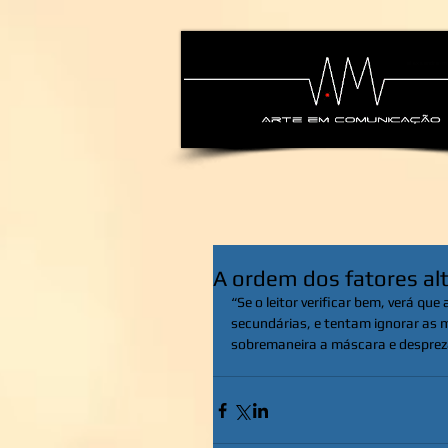
alexsandra-ma
A ordem dos fatores al
“Se o leitor verificar bem, verá q
secundárias, e tentam ignorar as m
sobremaneira a máscara e despreza