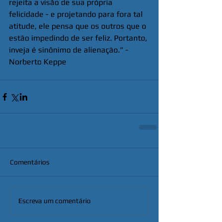
rejeita a visão de sua própria 
felicidade - e projetando para fora tal 
atitude, ele pensa que os outros que o 
estão impedindo de ser feliz. Portanto, 
inveja é sinônimo de alienação.” - 
Norberto Keppe
Comentários
Escreva um comentário