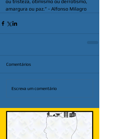
ou tristeza, otimismo ou derrotismo, 
amargura ou paz.” - Alfonso Milagro
Comentários
Escreva um comentário