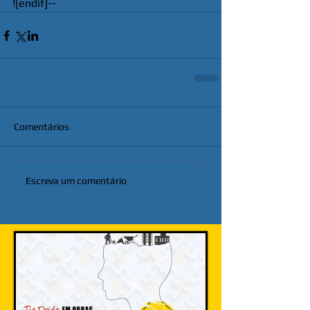
![endif]--
Comentários
Escreva um comentário