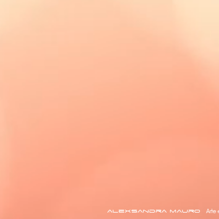
AlexsAndrA mAuro
Art