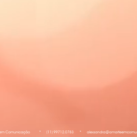
e em Comunicação
*
(11) 99712.0783
*
alexsandra@amarteemcomun