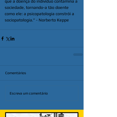
que a doença do indivíduo contamina a 
sociedade, tornando-a tão doente 
como ele: a psicopatologia constrói a 
sociopatologia.” - Norberto Keppe
Comentários
Escreva um comentário