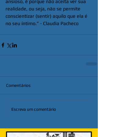
ansioso, é porque não aceita ver sua 
realidade, ou seja, não se permite 
conscientizar (sentir) aquilo que ela é 
no seu íntimo.” - Claudia Pacheco
Comentários
Escreva um comentário