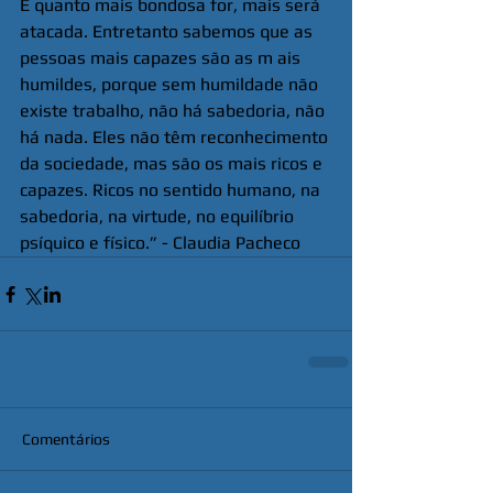
E quanto mais bondosa for, mais será 
atacada. Entretanto sabemos que as 
pessoas mais capazes são as m ais 
humildes, porque sem humildade não 
existe trabalho, não há sabedoria, não 
há nada. Eles não têm reconhecimento 
da sociedade, mas são os mais ricos e 
capazes. Ricos no sentido humano, na 
sabedoria, na virtude, no equilíbrio 
psíquico e físico.” - Claudia Pacheco
Comentários