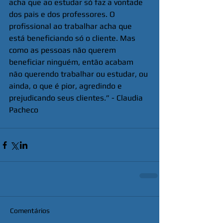
acha que ao estudar só faz a vontade 
dos pais e dos professores. O 
profissional ao trabalhar acha que 
está beneficiando só o cliente. Mas 
como as pessoas não querem 
beneficiar ninguém, então acabam 
não querendo trabalhar ou estudar, ou 
ainda, o que é pior, agredindo e 
prejudicando seus clientes.” - Claudia 
Pacheco
Comentários