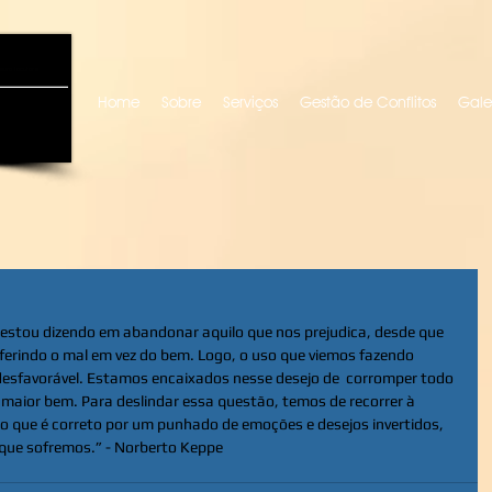
uro locutora
Home
Sobre
Serviços
Gestão de Conflitos
Gale
 estou dizendo em abandonar aquilo que nos prejudica, desde que 
ferindo o mal em vez do bem. Logo, o uso que viemos fazendo 
 desfavorável. Estamos encaixados nesse desejo de  corromper todo 
maior bem. Para deslindar essa questão, temos de recorrer à 
 o que é correto por um punhado de emoções e desejos invertidos, 
que sofremos.” - Norberto Keppe